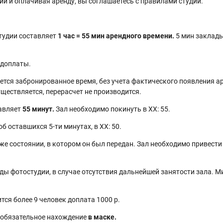
и и оплачивая аренду, вы соглашаетесь с правилами студии.
тудии составляет
1 час = 55 мин арендного времени.
5 мин заклады
едоплаты.
ется забронированное время, без учета фактического появления ар
ществляется, перерасчет не производится.
тавляет
55 минут.
Зал необходимо покинуть в ХХ: 55.
 оставшихся 5-ти минутах, в ХХ: 50.
 же состоянии, в котором он был передан. Зал необходимо привести
ды фотостудии, в случае отсутствия дальнейшей занятости зала. 
тся более 9 человек доплата 1000 р.
) обязательное нахождение
в маске.