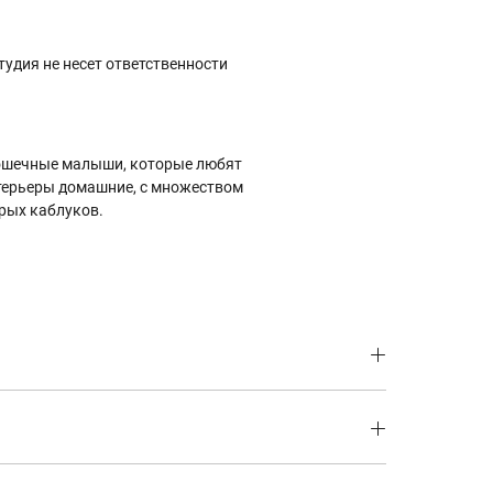
тудия не несет ответственности
крошечные малыши, которые любят
нтерьеры домашние, с множеством
трых каблуков.